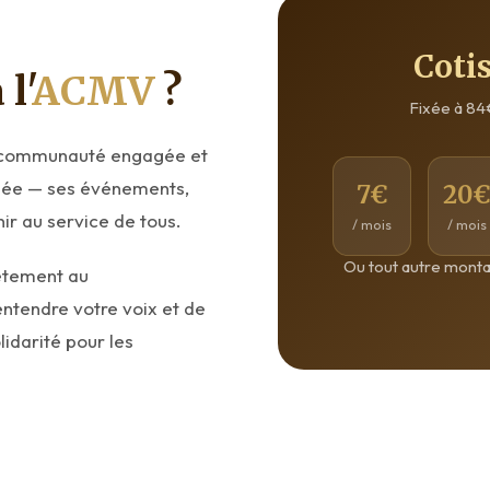
Coti
l'
ACMV
?
Fixée à 84
e communauté engagée et
quée — ses événements,
7€
20
enir au service de tous.
/ mois
/ mois
Ou tout autre monta
rètement au
entendre votre voix et de
lidarité pour les