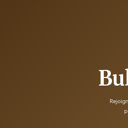
Bul
Rejoign
p