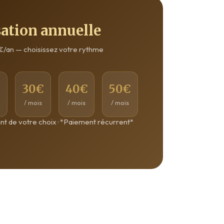
sation annuelle
€/an — choisissez votre rythme
€
30€
40€
50€
/ mois
/ mois
/ mois
nt de votre choix · *Paiement récurrent*