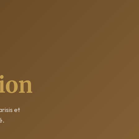
ion
risis et
é.