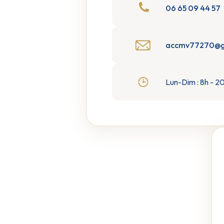
06 65 09 44 57
accmv77270@g
Lun-Dim : 8h - 2